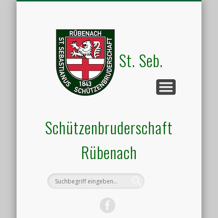
HALLENVERMIETUNG
SCHIESSSPORT
UNSER VEREIN
AKTUELLES
KONTAKT
TERMINE
St. Seb.
Schützenbruderschaft
Rübenach