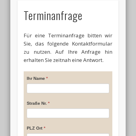
Terminanfrage
Für eine Terminanfrage bitten wir
Sie, das folgende Kontaktformular
zu nutzen. Auf Ihre Anfrage hin
erhalten Sie zeitnah eine Antwort.
Falls
Ihr Name
*
Du
menschlich
bist,
Straße Nr.
*
lasse
dieses
Feld
PLZ Ort
*
leer.