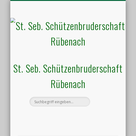
HALLENVERMIETUNG
SCHIESSSPORT
UNSER VEREIN
AKTUELLES
KONTAKT
TERMINE
St. Seb. Schützenbruderschaft
Rübenach