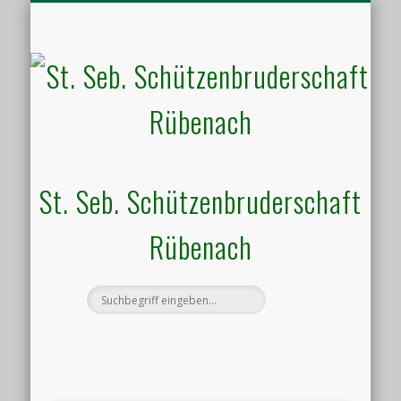
HALLENVERMIETUNG
SCHIESSSPORT
UNSER VEREIN
AKTUELLES
KONTAKT
TERMINE
St. Seb. Schützenbruderschaft
Rübenach