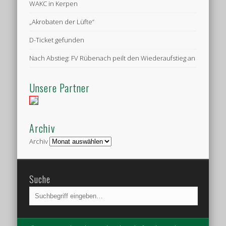
WAKC in Kerpen
„Akrobaten der Lüfte“
D-Ticket gefunden
Nach Abstieg: FV Rübenach peilt den Wiederaufstieg an
Unsere Partner
Archiv
Archiv
Suche