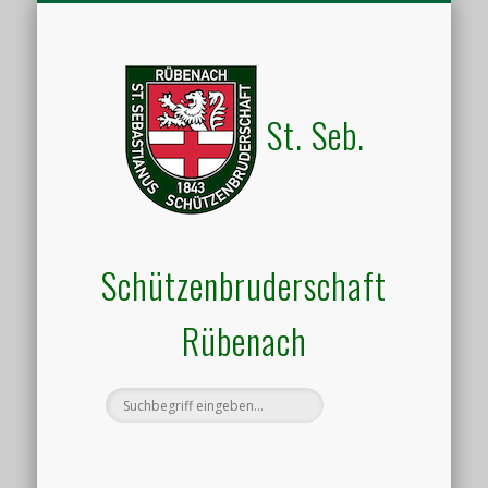
HALLENVERMIETUNG
SCHIESSSPORT
UNSER VEREIN
AKTUELLES
KONTAKT
TERMINE
St. Seb.
Schützenbruderschaft
Rübenach