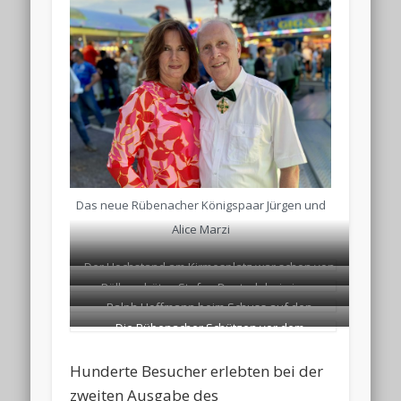
Das neue Rübenacher Königspaar Jürgen und
Alice Marzi
Der Hochstand am Kirmesplatz war schon von
Böllerschütze Stefan Doetsch bei einem
Weitem sichtbar.
Ralph Hoffmann beim Schuss auf den
Ehrenschuss
Die Rübenacher Schützen vor dem
Königsadler
Kirmesumzug der K.u.K. Rübenach
Hunderte Besucher erlebten bei der
zweiten Ausgabe des