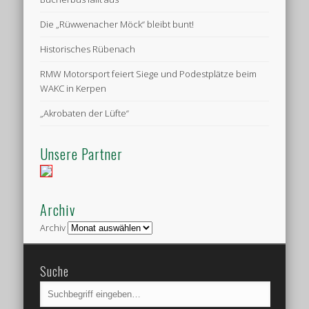
Die „Rüwwenacher Möck“ bleibt bunt!
Historisches Rübenach
RMW Motorsport feiert Siege und Podestplätze beim
WAKC in Kerpen
„Akrobaten der Lüfte“
Unsere Partner
Archiv
Archiv
Suche